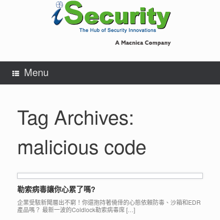
Skip
to
content
Menu
Tag Archives:
malicious code
勒索病毒讓你心累了嗎?
企業受駭新聞層出不窮！你還抱持著僥倖的心態依賴防毒、沙箱和EDR
產品嗎？ 最新一波的Coldlock勒索病毒席 […]