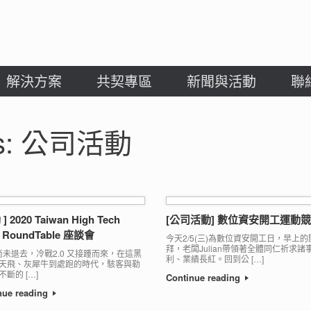
解決方案
共契專區
新聞與活動
聯
s:
公司活動
] 2020 Taiwan High Tech
[公司活動] 數位資安開工運動
 RoundTable 座談會
今天2/5(三)為數位資安開工日，早上
拜，老闆Julian帶領著全體同仁祈求諸
未退去，冷戰2.0 又接踵而來，在這黑
利、業績長紅。回到公 […]
天飛、灰犀牛到處跑的時代，駭客與勒
斷的 […]
Continue reading
nue reading