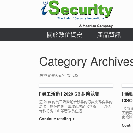
Skip
to
content
關於數位資安
產品資訊
Category Archive
數位資安公司內部活動
[ 員工活動 ] 2020 Q3 射箭競賽
[ 活動 
CISO
這次Q3 的員工活動配合秋季的涼爽夾雜夏季的
溫暖，選在內湖半山腰的射箭場舉辦， 一夥人
疫情尚
守株待兔上山等著餵食在這 […]
天鵝滿
索軟體不
Continue reading
Conti