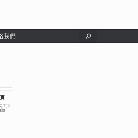
絡我們
競賽
的開工拜
事順