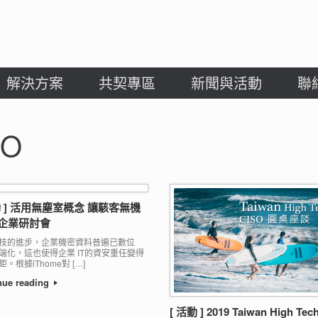
解決方案
共契專區
新聞與活動
聯
SO
動 ] 活用無塵室概念 讓駭客無機
 企業研討會
技的進步，企業機密資料普遍已數位
端化，這也使得企業 IT的資安重任變得
。根據iThome對 […]
nue reading
[ 活動 ] 2019 Taiwan High Tec