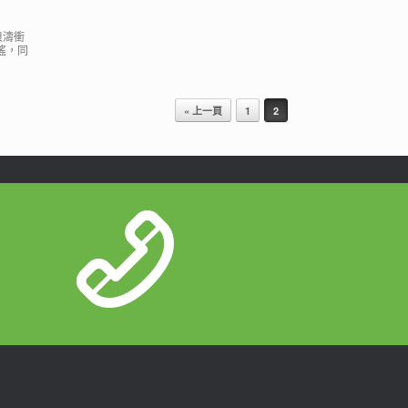
浪濤衝
搖，同
« 上一頁
1
2