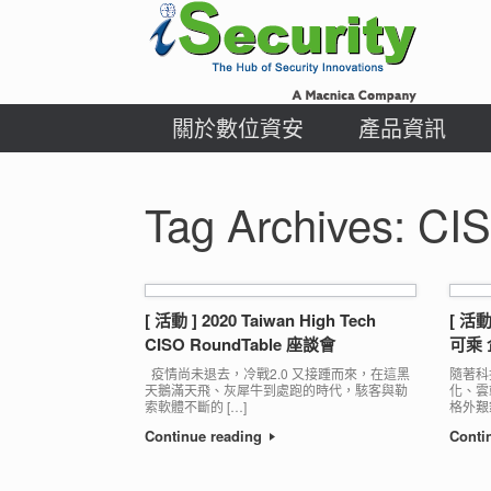
Skip
to
content
關於數位資安
產品資訊
Tag Archives:
CI
[ 活動 ] 2020 Taiwan High Tech
[ 活
CISO RoundTable 座談會
可乘
疫情尚未退去，冷戰2.0 又接踵而來，在這黑
隨著科
天鵝滿天飛、灰犀牛到處跑的時代，駭客與勒
化、雲
索軟體不斷的 […]
格外艱鉅
Continue reading
Conti