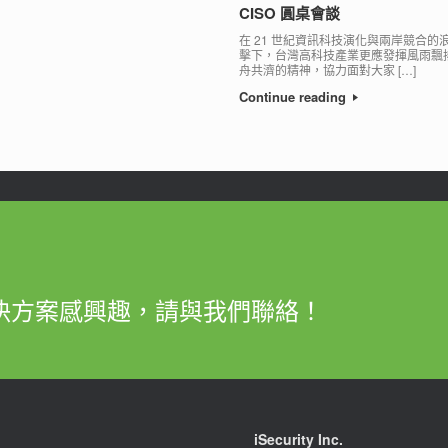
CISO 圓桌會談
在 21 世紀資訊科技演化與兩岸競合的
擊下，台灣高科技產業更應發揮風雨飄
舟共濟的精神，協力面對大家 […]
Continue reading
決方案感興趣，請與我們聯絡！
iSecurity Inc.