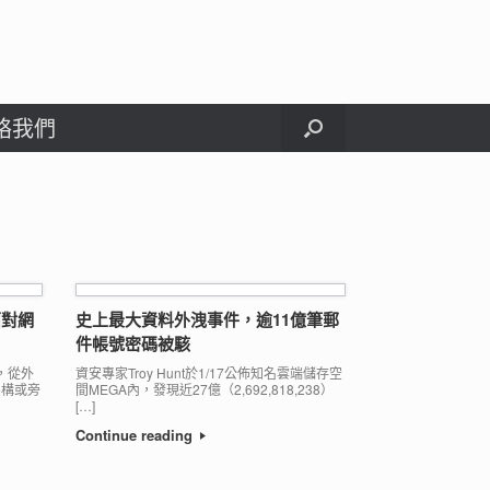
絡我們
面對網
史上最大資料外洩事件，逾11億筆郵
件帳號密碼被駭
，從外
資安專家Troy Hunt於1/17公佈知名雲端儲存空
架構或旁
間MEGA內，發現近27億（2,692,818,238）
[…]
Continue reading