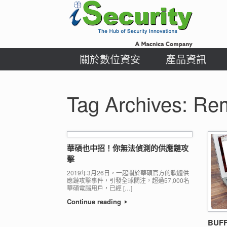
Skip
to
content
關於數位資安
產品資訊
Tag Archives:
Rem
華碩也中招！你無法偵測的供應鏈攻
擊
2019年3月26日，一起關於華碩官方的軟體供
應鏈攻擊事件，引發全球關注，超過57,000名
華碩電腦用戶，已經 […]
Continue reading
BUFF