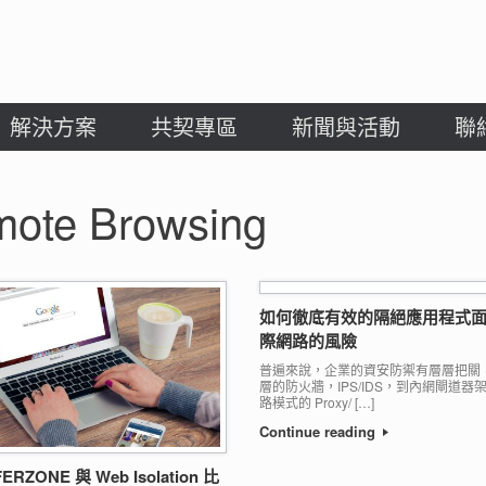
解決方案
共契專區
新聞與活動
聯
ote Browsing
如何徹底有效的隔絕應用程式
際網路的風險
普遍來說，企業的資安防禦有層層把關
層的防火牆，IPS/IDS，到內網閘道器
路模式的 Proxy/ […]
Continue reading
ERZONE 與 Web Isolation 比