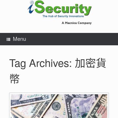
Skip
to
content
Menu
Tag Archives:
加密貨
幣