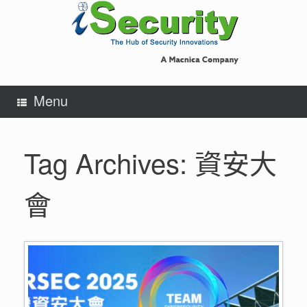
Skip
to
content
Menu
Tag Archives:
資安大
會