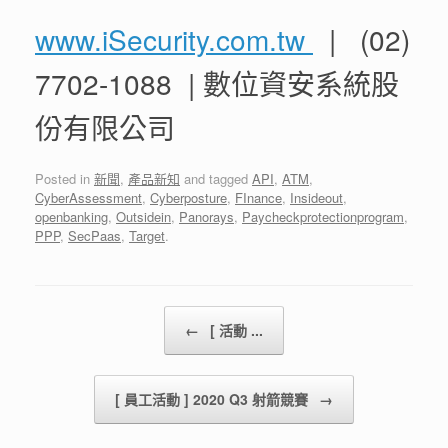
www.iSecurity.com.tw
| (02)
7702-1088 | 數位資安系統股
份有限公司
Posted in
新聞
,
產品新知
and tagged
API
,
ATM
,
CyberAssessment
,
Cyberposture
,
FInance
,
Insideout
,
openbanking
,
Outsidein
,
Panorays
,
Paycheckprotectionprogram
,
PPP
,
SecPaas
,
Target
.
Post navigation
←
[ 活動 ...
[ 員工活動 ] 2020 Q3 射箭競賽
→